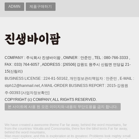
ADMIN
제품구매하기
COMPANY : 주식회사 진생바이팜 , OWNER : 안준민 , TEL : 080-766-3333 ,
FAX : 033) 764-6057 , ADDRESS : [26506] 강원도 원주시 신림면 언당길 21-
15(신림리)
BUSINESS LICENSE : 224-81-50162, 개인정보관리책임자 : 안준민 , E-MAIL :
slph12@hanmail.net, A MAIL-ORDER BUSINESS REPORT : 2015-강원원
주-00393
[사업자정보확인]
COPYRIGHT (c) COMPANY, ALL RIGHTS RESERVED.
본 사이트에 사용 된 모든 이미지와 내용의 무단도용을 금지 합니다.
We have created a awesome theme Far far away, behind the word mountains, far
from the countries Vokalia and Consonantia, there live the blind texts.Far far away,
behind the word mountains,
Man must explore, and this is exploration at its greatest. Problems look mighty small