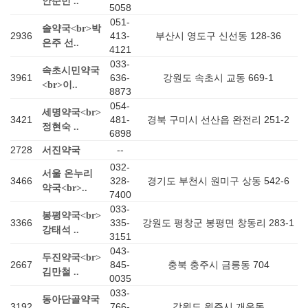
안준민 ..
5058
051-
솔약국<br>박
2936
413-
부산시 영도구 신선동 128-36
은주 선..
4121
033-
속초시민약국
3961
636-
강원도 속초시 교동 669-1
<br>이..
8873
054-
세명약국<br>
3421
481-
경북 구미시 선산읍 완전리 251-2
정현숙 ..
6898
2728
--
서진약국
032-
서울 온누리
3466
328-
경기도 부천시 원미구 상동 542-6
약국<br>..
7400
033-
봉평약국<br>
3366
335-
강원도 평창군 봉평면 창동리 283-1
강태석 ..
3151
043-
두진약국<br>
2667
845-
충북 충주시 금릉동 704
김만철 ..
0035
033-
동아단골약국
3192
766-
강원도 원주시 개운동