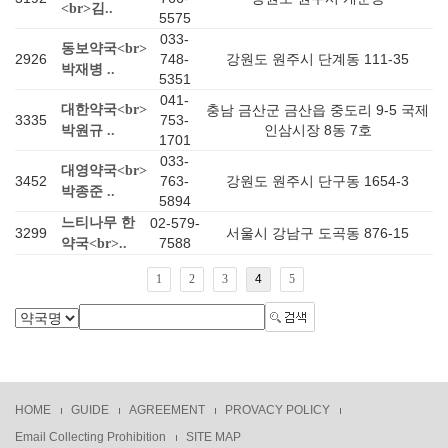
<br>김..
5575
033-
동보약국<br>
2926
748-
강원도 원주시 단계동 111-35
박재병 ..
5351
041-
대한약국<br>
충남 금산군 금산읍 중도리 9-5 국제
3335
753-
인삼시장 8동 7호
박원규 ..
1701
033-
대영약국<br>
3452
763-
강원도 원주시 단구동 1654-3
박종준 ..
5894
느티나무 한
02-579-
3299
서울시 강남구 도곡동 876-15
7588
약국<br>..
1
2
3
4
5
HOME
GUIDE
AGREEMENT
PROVACY POLICY
Email Collecting Prohibition
SITE MAP