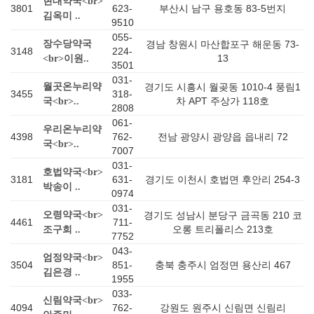
현대약국<br>
3801
623-
부산시 남구 용호동 83-5번지
김옥미 ..
9510
055-
장수당약국
경남 창원시 마산합포구 해운동 73-
3148
224-
13
<br>이원..
3501
031-
월곳온누리약
경기도 시흥시 월곶동 1010-4 풍림1
3455
318-
차 APT 주상가 118호
국<br>..
2808
061-
우리온누리약
4398
762-
전남 광양시 광양읍 읍내리 72
국<br>..
7007
031-
호법약국<br>
3181
631-
경기도 이천시 호법면 후안리 254-3
박송이 ..
0974
031-
오령약국<br>
경기도 성남시 분당구 금곡동 210 코
4461
711-
오롱 트리폴리스 213호
조구희 ..
7752
043-
엄정약국<br>
3504
851-
충북 충주시 엄정면 용산리 467
김은경 ..
1955
033-
신림약국<br>
4094
762-
강원도 원주시 신림면 신림리