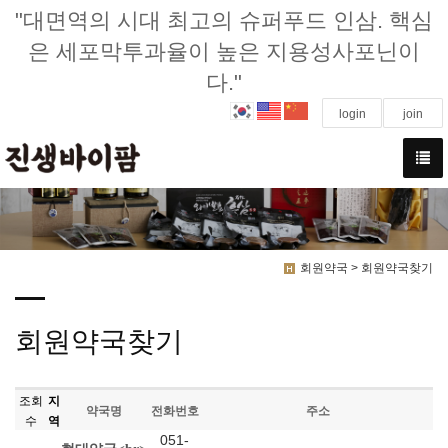
"대면역의 시대 최고의 슈퍼푸드 인삼. 핵심
은 세포막투과율이 높은 지용성사포닌이
다."
login
join
회원약국 > 회원약국찾기
회원약국찾기
조회
지
약국명
전화번호
주소
수
역
051-