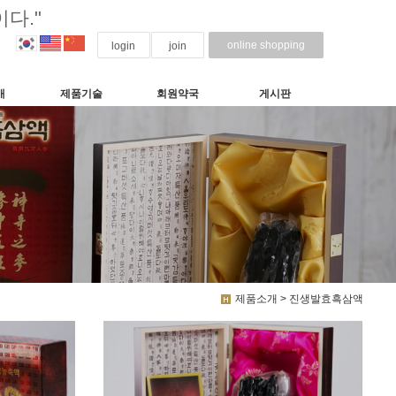
다."
online shopping
login
join
개
제품기술
회원약국
게시판
제품소개 > 진생발효흑삼액