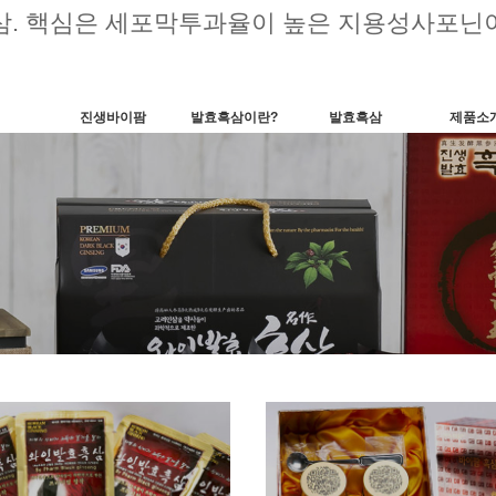
삼. 핵심은 세포막투과율이 높은 지용성사포닌이
진생바이팜
발효흑삼이란?
발효흑삼
제품소