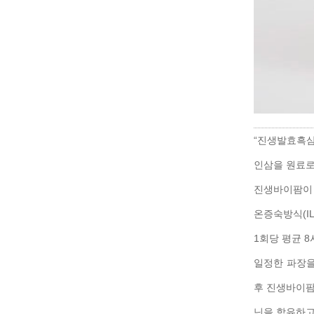
“진생발효흑삼
인삼을 원료로
진생바이팜이 
온증숙방식(I
1회당 평균 8
일정한 파장을
후 진생바이팜
닌을 함유하고