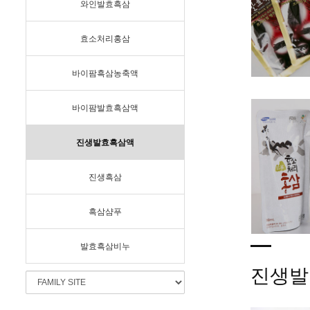
와인발효흑삼
효소처리홍삼
바이팜흑삼농축액
바이팜발효흑삼액
진생발효흑삼액
진생흑삼
흑삼샴푸
발효흑삼비누
진생발