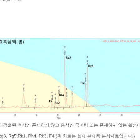
량 검출된 백삼엔 존재하지 않고 홍삼엔 극미량 또는 존재하지 않는 활성이
eRg3, Rg5,Rk1, Rh4, Rk3, F4 (위 차트는 실제 본제품 분석자료입니다.)