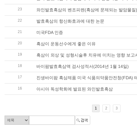
23
와인발효흑삼의 벤조피렌(흑삼에 문제되는 발암물질
22
발효흑삼의 항산화효과에 대한 논문
21
미국FDA 인증
20
흑삼이 운동선수에게 좋은 이유
19
흑삼이 외상 및 성형시술후 치유에 미치는 영향 보고
18
바이팜발효흑삼액 검사성적서(2014년 1월 14일)
17
16
아시아 독성학회에 발표된 와인발효흑삼
1
2
3