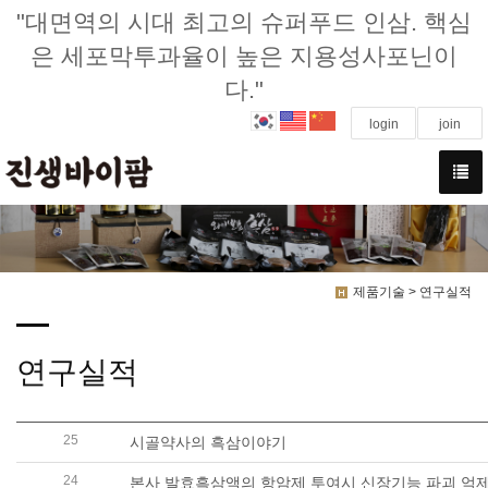
"대면역의 시대 최고의 슈퍼푸드 인삼. 핵심
은 세포막투과율이 높은 지용성사포닌이
다."
login
join
제품기술 > 연구실적
연구실적
25
시골약사의 흑삼이야기
24